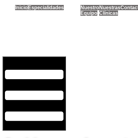
Inicio
Especialidades
Nuestro
Nuestras
Contac
Equipo
Clínicas
Menú conmutador hamburguesa