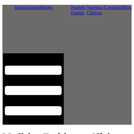
Inicio
Especialidades
Nuestro
Nuestras
Contactar
Blog
Equipo
Clínicas
Menú conmutador hamburguesa