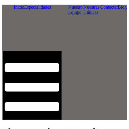
Inicio
Especialidades
Nuestro
Nuestras
Contactar
Blog
Equipo
Clínicas
Menú conmutador hamburguesa