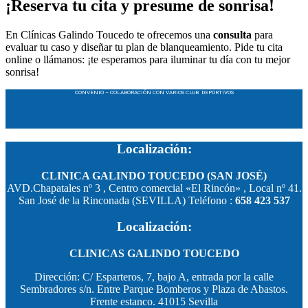
¡Reserva tu cita y presume de sonrisa!
En Clínicas Galindo Toucedo te ofrecemos una
consulta
para
evaluar tu caso y diseñar tu plan de blanqueamiento. Pide tu cita
online o llámanos: ¡te esperamos para iluminar tu día con tu mejor
sonrisa!
CONVENIO – COLABORACIÓN CON VARIOS CLUB DEPORTIVOS
Localización:
CLINICA GALINDO TOUCEDO (SAN JOSÉ)
AVD.Chapatales nº 3 , Centro comercial «El Rincón» , Local nº 41.
San José de la Rinconada (SEVILLA) Teléfono :
658 423 537
Localización:
CLINICAS GALINDO TOUCEDO
Dirección: C/ Esparteros, 7, bajo A, entrada por la calle
Sembradores s/n. Entre Parque Bomberos y Plaza de Abastos.
Frente estanco. 41015 Sevilla