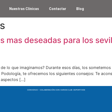
Nuestras Clínicas
Contactar
Blog
as
s mas deseadas para los sevill
s de lo que imaginamos? Durante esos días, los sometemos 
de Podología, te ofrecemos los siguientes consejos: Te aco
 aspectos […]
CONVENIO – COLABORACIÓN CON VARIOS CLUB DEPORTIVOS