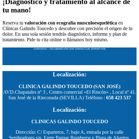
¡Diagnóstico y tratamiento al alcance de
tu mano!
Reserva tu
valoración con ecografía musculoesquelética
en
Clínicas Galindo Toucedo y descubre con precisión el origen de tu
dolor. En una sola sesión tendrás diagnóstico, informe y plan de
tratamiento. Pide tu cita online o llámanos hoy mismo.
CONVENIO – COLABORACIÓN CON VARIOS CLUB DEPORTIVOS
Localización:
CLINICA GALINDO TOUCEDO (SAN JOSÉ)
AVD.Chapatales nº 3 , Centro comercial «El Rincón» , Local nº 41.
San José de la Rinconada (SEVILLA) Teléfono :
658 423 537
Localización:
CLINICAS GALINDO TOUCEDO
Dirección: C/ Esparteros, 7, bajo A, entrada por la calle
Sembradores s/n. Entre Parque Bomberos y Plaza de Abastos.