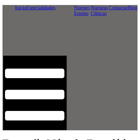
Inicio
Especialidades
Nuestro
Nuestras
Contactar
Blog
Equipo
Clínicas
Menú conmutador hamburguesa