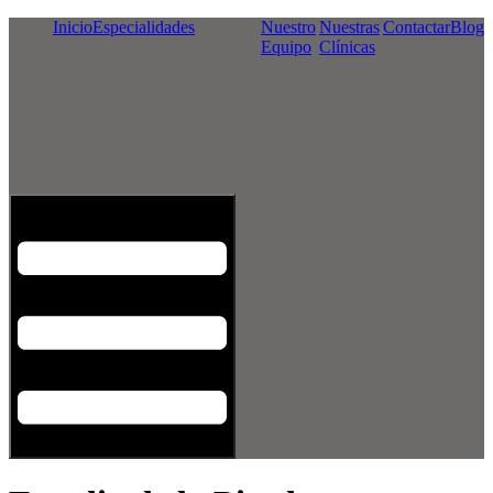
Inicio
Especialidades
Nuestro
Nuestras
Contactar
Blog
Equipo
Clínicas
Menú conmutador hamburguesa