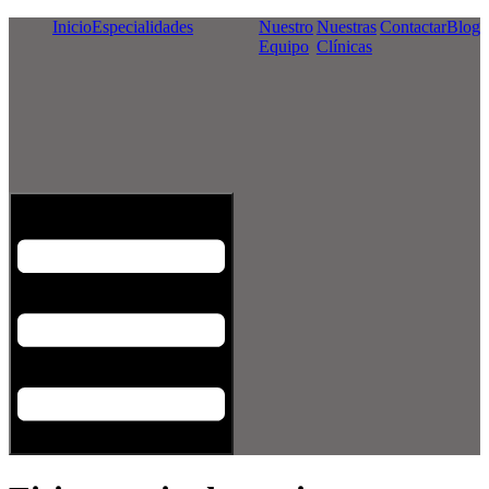
Inicio
Especialidades
Nuestro
Nuestras
Contactar
Blog
Equipo
Clínicas
Menú conmutador hamburguesa