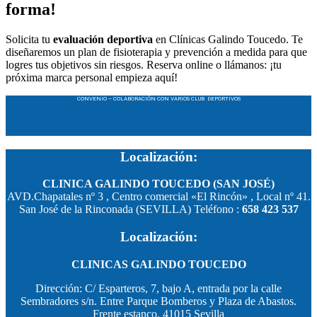
forma!
Solicita tu
evaluación deportiva
en Clínicas Galindo Toucedo. Te
diseñaremos un plan de fisioterapia y prevención a medida para que
logres tus objetivos sin riesgos. Reserva online o llámanos: ¡tu
próxima marca personal empieza aquí!
CONVENIO – COLABORACIÓN CON VARIOS CLUB DEPORTIVOS
Localización:
CLINICA GALINDO TOUCEDO (SAN JOSÉ)
AVD.Chapatales nº 3 , Centro comercial «El Rincón» , Local nº 41.
San José de la Rinconada (SEVILLA) Teléfono :
658 423 537
Localización:
CLINICAS GALINDO TOUCEDO
Dirección: C/ Esparteros, 7, bajo A, entrada por la calle
Sembradores s/n. Entre Parque Bomberos y Plaza de Abastos.
Frente estanco. 41015 Sevilla