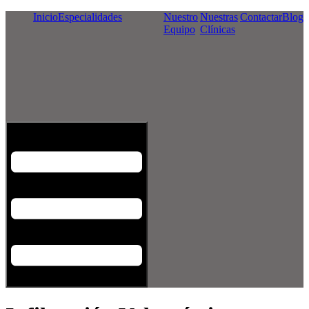
Inicio
Especialidades
Nuestro
Nuestras
Contactar
Blog
Equipo
Clínicas
Menú conmutador hamburguesa