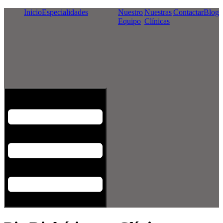
Inicio
Especialidades
Nuestro
Nuestras
Contactar
Blog
Equipo
Clínicas
Menú conmutador hamburguesa