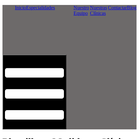
Inicio
Especialidades
Nuestro
Nuestras
Contactar
Blog
Equipo
Clínicas
Menú conmutador hamburguesa