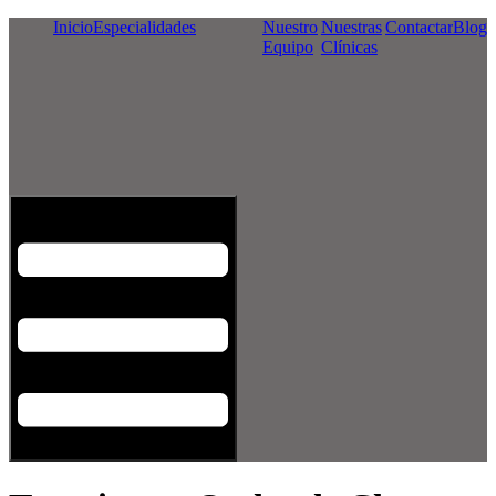
Inicio
Especialidades
Nuestro
Nuestras
Contactar
Blog
Equipo
Clínicas
Menú conmutador hamburguesa