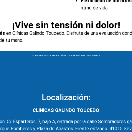
Flexibilidad de horarios
ritmo de vida.
¡Vive sin tensión ni dolor!
rés
en Clínicas Galindo Toucedo. Disfruta de una evaluación dond
 de tu mano.
CONVENIO – COLABORACIÓN CON VARIOS CLUB DEPORTIVOS
Localización:
CLINICAS GALINDO TOUCEDO
ón: C/ Esparteros, 7, bajo A, entrada por la calle Sembradores s/
rque Bomberos y Plaza de Abastos. Frente estanco. 41015 Sevi